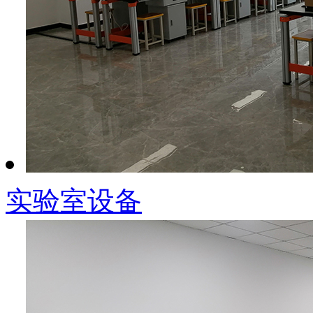
实验室设备