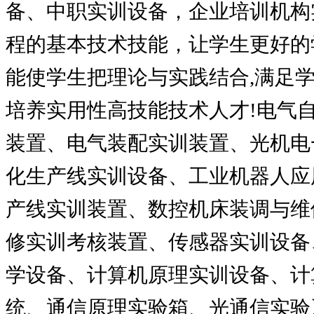
备、中职实训设备，企业培训机构
程的基本技术技能，让学生更好的
能使学生把理论与实践结合,满足学
培养实用性高技能技术人才!电气
装置、电气装配实训装置、光机电
化生产线实训设备、工业机器人应
产线实训装置、数控机床装调与维
修实训考核装置、传感器实训设备、
学设备、计算机原理实训设备、计
统、通信原理实验箱、光通信实验