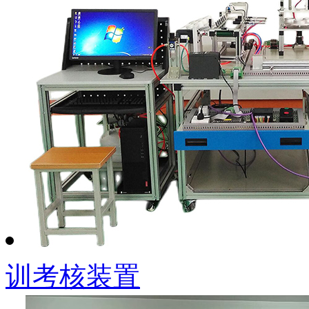
训考核装置