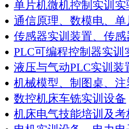
单片机微机控制实训实
通信原理、数模电、单
传感器实训装置、传感
PLC可编程控制器实训
液压与气动PLC实训装
机械模型、制图桌、注
数控机床车铣实训设备
机床电气技能培训及考