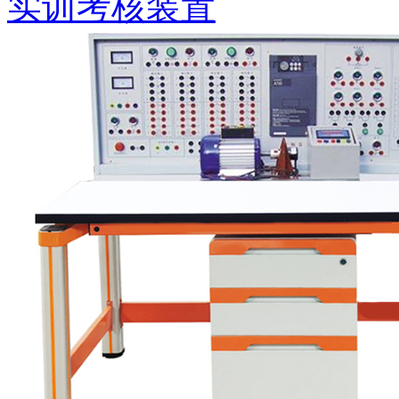
实训考核装置