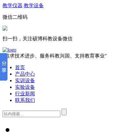
教学仪器
教学设备
微信二维码
扫一扫，关注硕博科教设备微信
"追求技术进步、服务科教兴国、支持教育事业"
首页
产品中心
实训设备
实验设备
行业新闻
联系我们