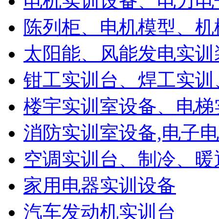
电机实训设备、电力电
陈列柜、电机模型、机
太阳能、风能发电实训
钳工实训台、焊工实训
楼宇实训室设备、电梯
消防实训室设备,电子
空调实训台、制冷、暖
家用电器实训设备
汽车发动机实训台