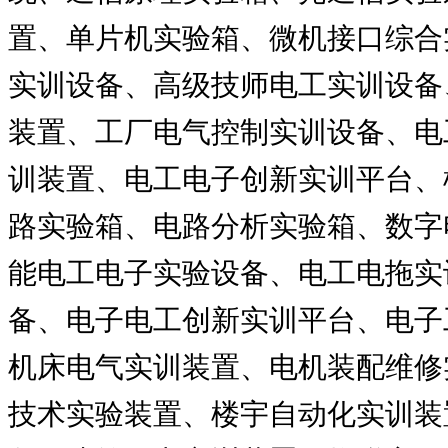
置、单片机实验箱、微机接口综合
实训设备、高级技师电工实训设备
装置、工厂电气控制实训设备、电
训装置、电工电子创新实训平台、
路实验箱、电路分析实验箱、数字
能电工电子实验设备、电工电拖实
备、电子电工创新实训平台、电子
机床电气实训装置、电机装配维修
技术实验装置、楼宇自动化实训装